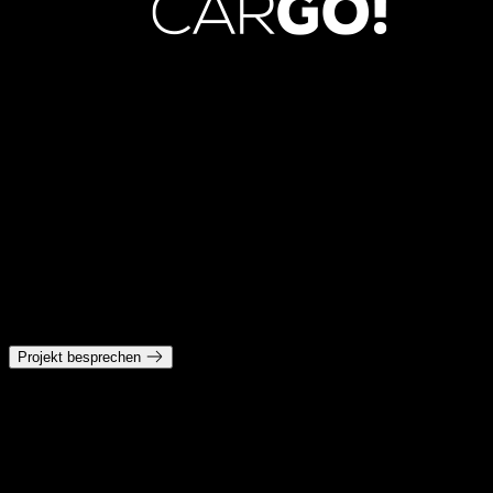
Überblick
Projekt besprechen
Performance Marketing ist mehr als Channel-Management
Bezahlte Akquise scheitert selten an nur einer Bidding-Einstellung.
Meist ist das Angebot unklar, die Landingpage passt nicht zum
Versprechen, das Tracking ist lückenhaft oder zu viele Teams
verantworten isolierte Teile des Funnels.