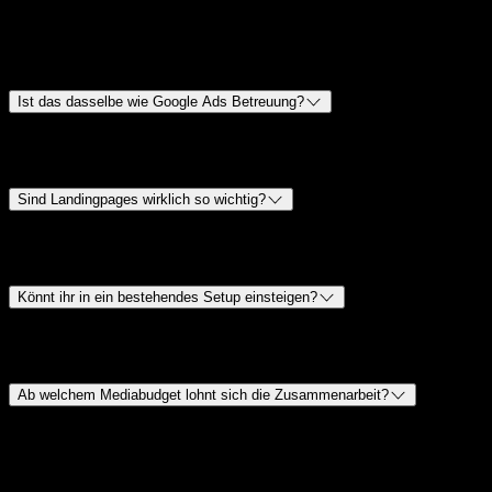
Häufige Fragen
Ist das dasselbe wie Google Ads Betreuung?
Google Ads kann Teil davon sein, aber Performance Marketing
betrachtet das gesamte bezahlte Akquise-System.
Sind Landingpages wirklich so wichtig?
Ja. Bessere Anzeigen helfen, aber schwache Zielseiten verbrennen
Budget schnell.
Könnt ihr in ein bestehendes Setup einsteigen?
Ja. Wir prüfen und verbessern bestehende Kampagnen, Seiten und
Messlogiken.
Ab welchem Mediabudget lohnt sich die Zusammenarbeit?
Sinnvoll wird es ab etwa 5.000 € monatlichem Mediabudget.
Darunter frisst der Einrichtungs- und Messaufwand meist den
Zusatzhebel auf. Bei skalierenden Budgets wird die Landingpage-