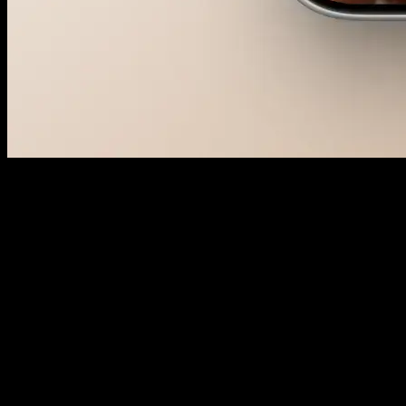
.
Projektbeispiel aus der Praxis
Wir begleiten euch von der Klarung bis zum Launch und halten
UX, Inhalt und Technik in einem Strang, damit Entscheidungen
nachvollziehbar bleiben. Das Projektbeispiel zeigt, wie wir Ziele in
ein auslieferbares Produkt übersetzen, ohne Tempo oder Wartbarkeit
zu opfern. Passt eure Roadmap dazu, funktioniert meist derselbe
Rhythmus: klären, bauen, messen, verbessern.
Ziele, Margen und Erfolgsmetriken prüfen
Funnel vom ersten Touch bis Umsatz oder qualifiziertem
Lead mappen
Lecks zwischen Klick, Seite und Conversion finden
Seiten, Formulare und Geschwindigkeit dort verbessern,