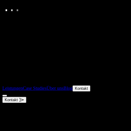
.
.
.
Leistungen
Case Studies
Über uns
Blog
Kontakt
Kontakt
.
Performance Marketing Agentur
paid growth / funnel effizienz