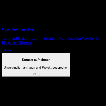
wo es am meisten weh tut
Tracking-Lücken schließen und eine gemeinsame
Datengrundlage definieren
Strukturierte Experimente fahren und monatlich neu
priorisieren
Case Study ansehen
Tamplen Plastic Surgery — Premium Multi-Location Website für
Plastische Chirurgie
Kontakt aufnehmen
Unverbindlich anfragen und Projekt besprechen
Paid Traffic performt am besten, wenn der ganze
Funnel betrachtet wird.
fragmentierter aufbau