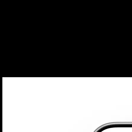
Wo wir besonders helfen
Unsere Stärke liegt in der Schnittstelle zwischen Akquise und
Umsetzung. Wir betrachten nicht nur den Kanal, sondern auch
Zielseite, Content-Hierarchie, Conversion-Hürden und technische
Details.
Besonders sinnvoll, wenn die Seite Teil des Problems ist
Viele Paid-Kampagnen performen schwach, weil die Zielseite zu
generisch, zu langsam oder zu unklar ist. Genau deshalb ist
Performance Marketing für uns eng mit besserer Landingpage-
Qualität verknüpft.