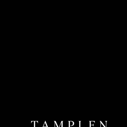
Wir verbessern bezahlte Akquise durch stärkere Landingpages,
saubereres Tracking und bessere Angebotskommunikation.
Service-Schwerpunkte
paid akquise strategie
landingpage optimierung
conversion tracking
ausgewählte kunden
Geschätzt von internationalen und regionalen Marken.