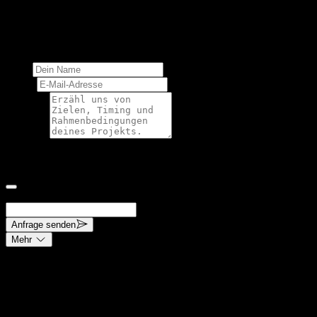
Schreib uns und lass uns gemeinsam etwas Außergewöhnliches
schaffen.
Kontaktiere uns
Name
E-Mail
Nachricht
600 Zeichen übrig
Ich akzeptiere die Datenschutzerklärung und stimme der
Verarbeitung meiner Anfrage zu.
Anfrage senden
Mehr
Diese Website ist durch reCAPTCHA geschützt und es gelten die
Datenschutzbestimmungen und Nutzungsbedingungen von Google.
Folge uns