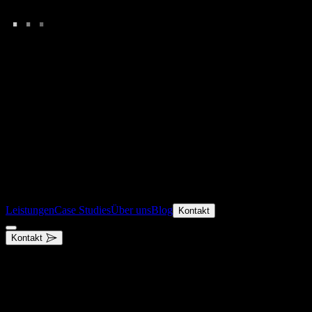
.
.
.
Leistungen
Case Studies
Über uns
Blog
Kontakt
Kontakt
.
leistungen
entdecke, was wir für dich tun können