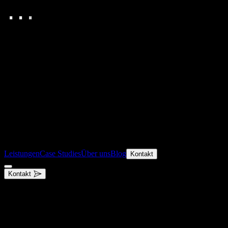
.
.
.
Leistungen
Case Studies
Über uns
Blog
Kontakt
Kontakt
.
Webdesign Agentur
ux / ui / conversion