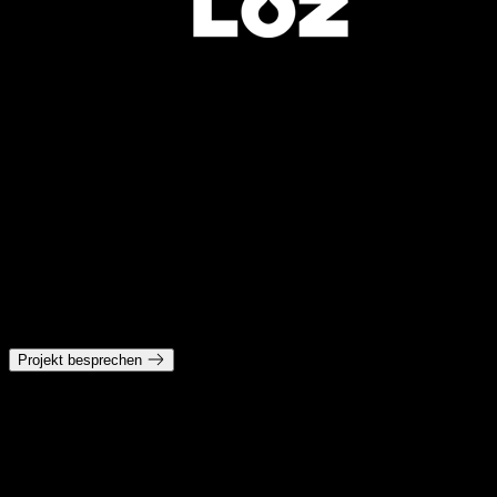
Überblick
Projekt besprechen
Webdesign, das Aufmerksamkeit und Vertrauen verdient
Gutes Webdesign ist keine Deko-Schicht auf einer fertigen Strategie.
Es ist die Verbindung aus Struktur, Hierarchie, Markenwirkung und
Interaktion. Deshalb beginnt unsere Arbeit mit Positionierung,
Seitenzielen und Nutzerführung.