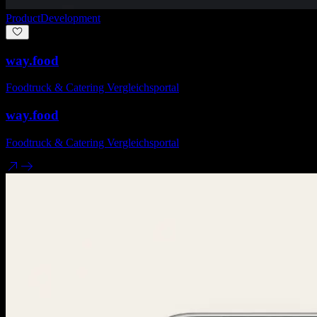
Product
Development
way.food
Foodtruck & Catering Vergleichsportal
way.food
Foodtruck & Catering Vergleichsportal