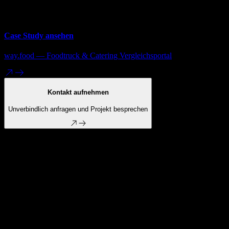
Conversion-Pfade nach erstem echten Content
nachschärfen
Case Study ansehen
way.food — Foodtruck & Catering Vergleichsportal
Kontakt aufnehmen
Unverbindlich anfragen und Projekt besprechen
Webdesign wirkt erst, wenn es zur Umsetzung und
zum Ziel passt.
reines screen-design
Optimiert für Screenshots statt für echte Content-States.
Übergibt Layouts ohne technische Rahmenbedingungen.
Behandelt Marke und UX als getrennte Schichten.