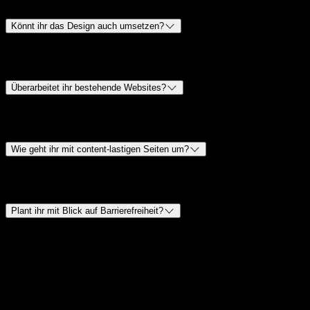
Denken hinter Hierarchie, Klarheit und Conversion.
Könnt ihr das Design auch umsetzen?
Ja. Wir gestalten und entwickeln oft in einem verbundenen
Workflow.
Überarbeitet ihr bestehende Websites?
Ja. Viele Projekte starten mit einem UX- und Visual-Redesign vor
der technischen Neuentwicklung.
Wie geht ihr mit content-lastigen Seiten um?
Wir denken Scanmuster, Modulrhythmus und progressive
Offenlegung, damit lange Seiten nutzbar bleiben.
Plant ihr mit Blick auf Barrierefreiheit?
Ja. Wir designen standardmäßig nach WCAG 2.2 AA: 4,5:1
Kontrast auf Fließtext, 3:1 auf großen Texten und UI-Elementen,
sichtbare Fokus-States, Tastaturnavigation auf interaktiven
Komponenten und semantische Landmarks. Motion respektiert
prefers-reduced-motion, Formulare haben klare Error-States mit
beschrifteten Inputs.