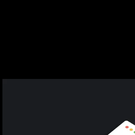
Mehr als schöne Screens
Wir gestalten Websites und Interfaces, die nicht nur stark aussehen,
sondern Inhalte klar transportieren. Dazu gehören Lesbarkeit, Call-
to-Actions, Performance-Anforderungen und die Realität der
technischen Umsetzung.
Von Anfang an nah an der Umsetzung
Weil wir Design und Entwicklung zusammendenken, gestalten wir
mit echten Breakpoints, Content-Verhalten und technischen Details
im Kopf. So vermeiden wir den typischen Bruch zwischen Konzept
und finaler Umsetzung.